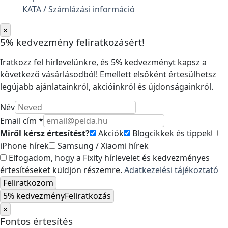
KATA / Számlázási információ
×
5% kedvezmény feliratkozásért!
Iratkozz fel hírlevelünkre, és 5% kedvezményt kapsz a
következő vásárlásodból! Emellett elsőként értesülhetsz
legújabb ajánlatainkról, akcióinkról és újdonságainkról.
Név
Email cím *
Miről kérsz értesítést?
Akciók
Blogcikkek és tippek
iPhone hírek
Samsung / Xiaomi hírek
Elfogadom, hogy a Fixity hírlevelet és kedvezményes
értesítéseket küldjön részemre.
Adatkezelési tájékoztató
Feliratkozom
5% kedvezmény
Feliratkozás
×
Fontos értesítés