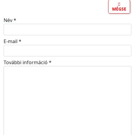
MÉGSE
Név
*
E-mail
*
További információ
*