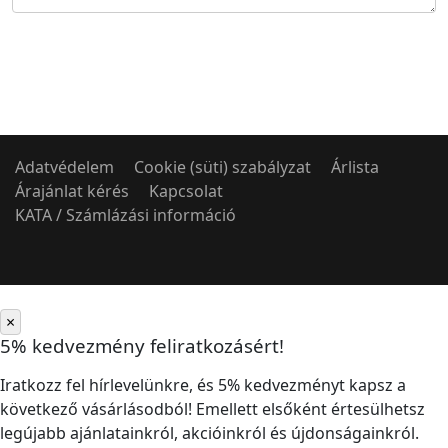
Adatvédelem
Cookie (süti) szabályzat
Árlista
Árajánlat kérés
Kapcsolat
KATA / Számlázási információ
×
5% kedvezmény feliratkozásért!
Iratkozz fel hírlevelünkre, és 5% kedvezményt kapsz a
következő vásárlásodból! Emellett elsőként értesülhetsz
legújabb ajánlatainkról, akcióinkról és újdonságainkról.