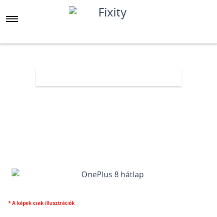
Főoldal
Árlista
OnePlus 8 hátlap
* A képek csak illusztrációk