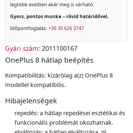
legtöbb esetben akár meg is várható.
Gyors, pontos munka – rövid határidővel.
Időpontfoglalás:
+36 30 626 3747
Gyári szám:
2011100167
OnePlus 8 hátlap beépítés
Kompatibilitás: kizárólag a(z) OnePlus 8
modellel kompatibilis.
Hibajelenségek
repedés: a hátlap repedései esztétikai és
funkcionális problémát okozhatnak.
elváltozás: a hátlap elváltozása, pl.