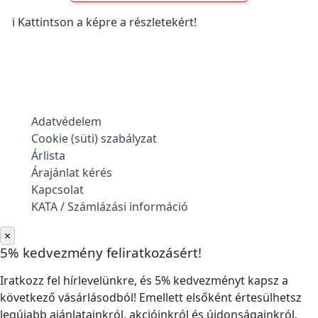
ℹ️ Kattintson a képre a részletekért!
Adatvédelem
Cookie (süti) szabályzat
Árlista
Árajánlat kérés
Kapcsolat
KATA / Számlázási információ
×
5% kedvezmény feliratkozásért!
Iratkozz fel hírlevelünkre, és 5% kedvezményt kapsz a
következő vásárlásodból! Emellett elsőként értesülhetsz
legújabb ajánlatainkról, akcióinkról és újdonságainkról.