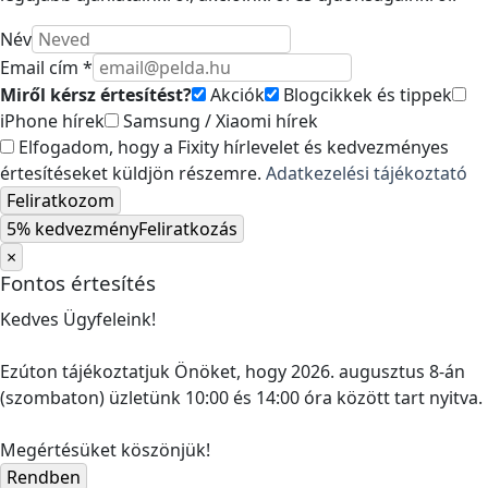
Név
Email cím *
Miről kérsz értesítést?
Akciók
Blogcikkek és tippek
iPhone hírek
Samsung / Xiaomi hírek
Elfogadom, hogy a Fixity hírlevelet és kedvezményes
értesítéseket küldjön részemre.
Adatkezelési tájékoztató
Feliratkozom
5% kedvezmény
Feliratkozás
×
Fontos értesítés
Kedves Ügyfeleink!
Ezúton tájékoztatjuk Önöket, hogy 2026. augusztus 8-án
(szombaton) üzletünk 10:00 és 14:00 óra között tart nyitva.
Megértésüket köszönjük!
Rendben