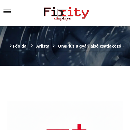
Főoldal
Árlista
OnePlus 8 gyári alsó csatlakozó