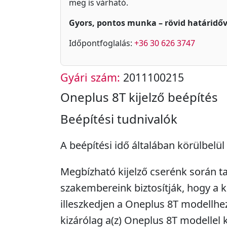
meg is várható.
Gyors, pontos munka – rövid határidőv
Időpontfoglalás:
+36 30 626 3747
Gyári szám:
2011100215
Oneplus 8T kijelző beépítés
Beépítési tudnivalók
A beépítési idő általában körülbelül 
Megbízható kijelző cserénk során ta
szakembereink biztosítják, hogy a k
illeszkedjen a Oneplus 8T modellhez
kizárólag a(z) Oneplus 8T modellel 