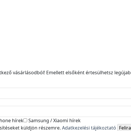
kező vásárlásodból! Emellett elsőként értesülhetsz legújabb
hone hírek
Samsung / Xiaomi hírek
esítéseket küldjön részemre.
Adatkezelési tájékoztató
Feli