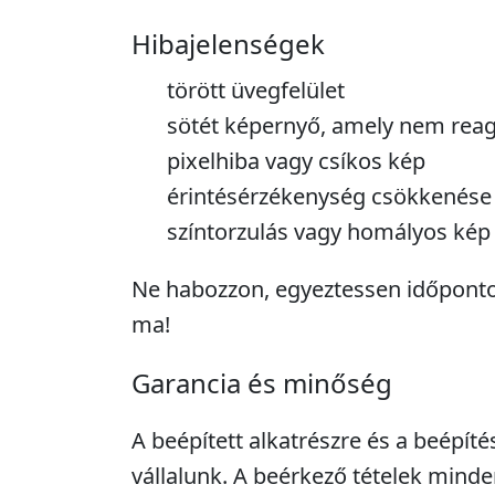
Hibajelenségek
törött üvegfelület
sötét képernyő, amely nem reag
pixelhiba vagy csíkos kép
érintésérzékenység csökkenése
színtorzulás vagy homályos kép
Ne habozzon, egyeztessen időpontot
ma!
Garancia és minőség
A beépített alkatrészre és a beépíté
vállalunk. A beérkező tételek minde