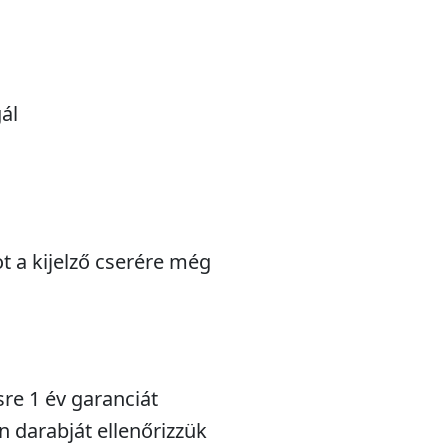
ál
 a kijelző cserére még
sre 1 év garanciát
n darabját ellenőrizzük