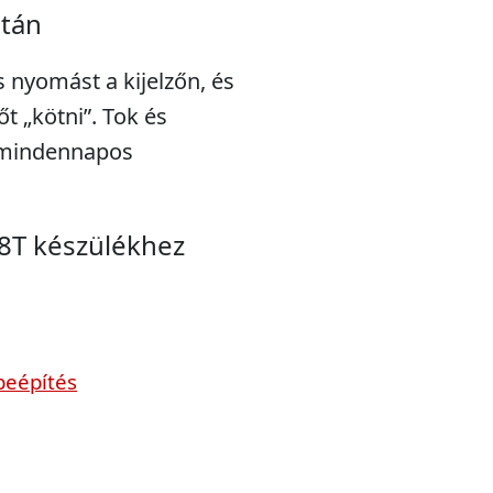
után
s nyomást a kijelzőn, és
t „kötni”. Tok és
a mindennapos
8T készülékhez
beépítés