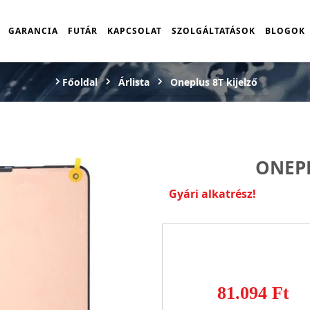
GARANCIA
FUTÁR
KAPCSOLAT
SZOLGÁLTATÁSOK
BLOGOK
Főoldal
Árlista
Oneplus 8T kijelző
ONEPL
Gyári alkatrész!
81.094 Ft