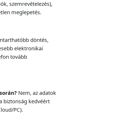
iók, szemrevételezés),
etlen meglepetés.
nntarthatóbb döntés,
esebb elektronikai
efon tovább
 során?
Nem, az adatok
a biztonság kedvéért
Cloud/PC).