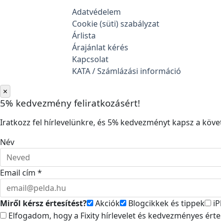
Adatvédelem
Cookie (süti) szabályzat
Árlista
Árajánlat kérés
Kapcsolat
KATA / Számlázási információ
×
5% kedvezmény feliratkozásért!
Iratkozz fel hírlevelünkre, és 5% kedvezményt kapsz a követ
Név
Email cím *
Miről kérsz értesítést?
Akciók
Blogcikkek és tippek
iP
Elfogadom, hogy a Fixity hírlevelet és kedvezményes ért