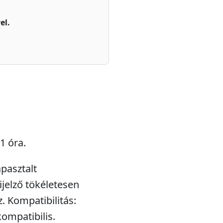
el.
1 óra.
pasztalt
ijelző tökéletesen
. Kompatibilitás:
kompatibilis.