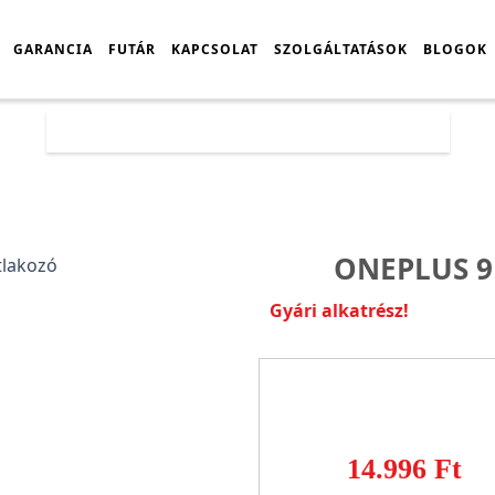
GARANCIA
FUTÁR
KAPCSOLAT
SZOLGÁLTATÁSOK
BLOGOK
Főoldal
Árlista
OnePlus 9 töltőcsatlakozó
ONEPLUS 9
Gyári alkatrész!
14.996 Ft