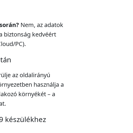
 során?
Nem, az adatok
a biztonság kedvéért
Cloud/PC).
után
rülje az oldalirányú
örnyezetben használja a
tlakozó környékét – a
at.
9 készülékhez