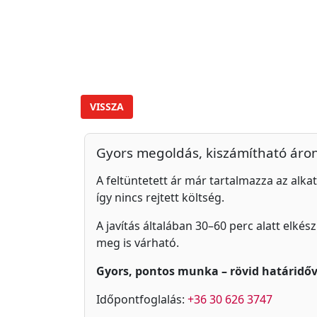
VISSZA
Gyors megoldás, kiszámítható áro
A feltüntetett ár már tartalmazza az alkat
így nincs rejtett költség.
A javítás általában 30–60 perc alatt elkés
meg is várható.
Gyors, pontos munka – rövid határidőv
Időpontfoglalás:
+36 30 626 3747