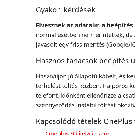
Gyakori kérdések
Elvesznek az adataim a beépítés
normál esetben nem érintettek, de 
javasolt egy friss mentés (Google/i
Hasznos tanácsok beépítés 
Használjon jó állapotú kábelt, és ke
terhelést töltés közben. Ha poros k
telefont, időnként ellenőrizze a csa
szennyeződés instabil töltést okozh
Kapcsolódó tételek OnePlus 
Oneplus 9 kijelző csere