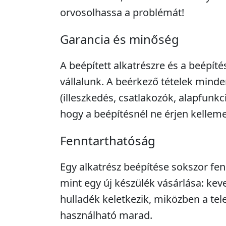
orvosolhassa a problémát!
Garancia és minőség
A beépített alkatrészre és a beépíté
vállalunk. A beérkező tételek minde
(illeszkedés, csatlakozók, alapfunkc
hogy a beépítésnél ne érjen kellem
Fenntarthatóság
Egy alkatrész beépítése sokszor fe
mint egy új készülék vásárlása: kev
hulladék keletkezik, miközben a tel
használható marad.