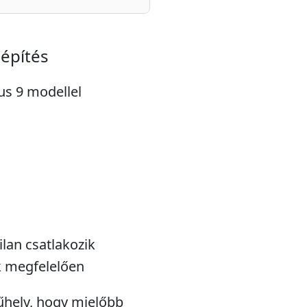
eépítés
lus 9 modellel
lan csatlakozik
k megfelelően
műhely, hogy mielőbb