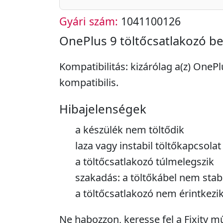
Gyári szám:
1041100126
OnePlus 9 töltőcsatlakozó b
Kompatibilitás: kizárólag a(z) OneP
kompatibilis.
Hibajelenségek
a készülék nem töltődik
laza vagy instabil töltőkapcsolat
a töltőcsatlakozó túlmelegszik
szakadás: a töltőkábel nem stabi
a töltőcsatlakozó nem érintkezi
Ne habozzon, keresse fel a Fixity 