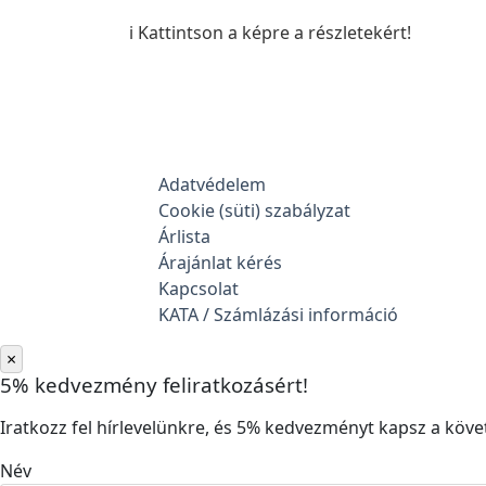
ℹ️ Kattintson a képre a részletekért!
Adatvédelem
Cookie (süti) szabályzat
Árlista
Árajánlat kérés
Kapcsolat
KATA / Számlázási információ
×
5% kedvezmény feliratkozásért!
Iratkozz fel hírlevelünkre, és 5% kedvezményt kapsz a követ
Név