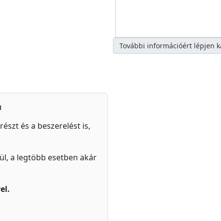
További információért lépjen 
n
részt és a beszerelést is,
zül, a legtöbb esetben akár
el.