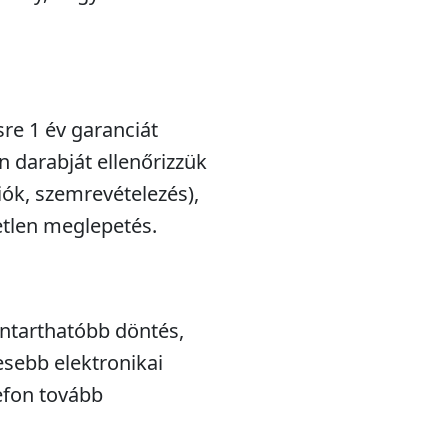
sre 1 év garanciát
n darabját ellenőrizzük
iók, szemrevételezés),
etlen meglepetés.
nntarthatóbb döntés,
esebb elektronikai
efon tovább