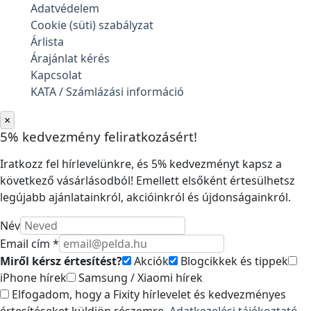
Adatvédelem
Cookie (süti) szabályzat
Árlista
Árajánlat kérés
Kapcsolat
KATA / Számlázási információ
×
5% kedvezmény feliratkozásért!
Iratkozz fel hírlevelünkre, és 5% kedvezményt kapsz a
következő vásárlásodból! Emellett elsőként értesülhetsz
legújabb ajánlatainkról, akcióinkról és újdonságainkról.
Név
Email cím *
Miről kérsz értesítést?
Akciók
Blogcikkek és tippek
iPhone hírek
Samsung / Xiaomi hírek
Elfogadom, hogy a Fixity hírlevelet és kedvezményes