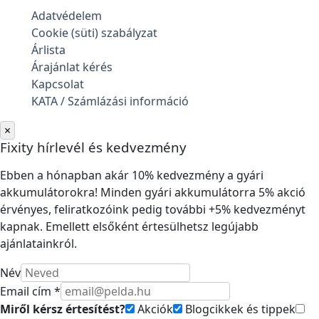
Adatvédelem
Cookie (süti) szabályzat
Árlista
Árajánlat kérés
Kapcsolat
KATA / Számlázási információ
×
Fixity hírlevél és kedvezmény
Ebben a hónapban akár 10% kedvezmény a gyári
akkumulátorokra! Minden gyári akkumulátorra 5% akció
érvényes, feliratkozóink pedig további +5% kedvezményt
kapnak. Emellett elsőként értesülhetsz legújabb
ajánlatainkról.
Név
Email cím *
Miről kérsz értesítést?
Akciók
Blogcikkek és tippek