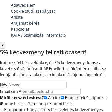
Adatvédelem
Cookie (süti) szabályzat
Árlista
Árajánlat kérés
Kapcsolat
KATA / Számlázási információ
×
5% kedvezmény feliratkozásért!
Iratkozz fel hírlevelünkre, és 5% kedvezményt kapsz a
következő vásárlásodból! Emellett elsőként értesülhetsz
legújabb ajánlatainkról, akcióinkról és újdonságainkról.
Név
Email cím *
Miről kérsz értesítést?
Akciók
Blogcikkek és tippek
iPhone hírek
Samsung / Xiaomi hírek
Elfogadom, hogy a Fixity hírlevelet és kedvezményes