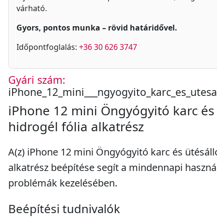
várható.
Gyors, pontos munka – rövid határidővel.
Időpontfoglalás:
+36 30 626 3747
Gyári szám:
iPhone_12_mini___ngyogyito_karc_es_utesal
iPhone 12 mini Öngyógyitó karc és 
hidrogél fólia alkatrész
A(z) iPhone 12 mini Öngyógyitó karc és ütésálló
alkatrész beépítése segít a mindennapi haszná
problémák kezelésében.
Beépítési tudnivalók