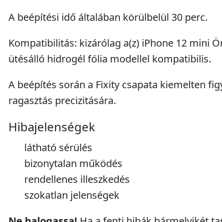
A beépítési idő általában körülbelül 30 perc.
Kompatibilitás: kizárólag a(z) iPhone 12 mini 
ütésálló hidrogél fólia modellel kompatibilis.
A beépítés során a Fixity csapata kiemelten fig
ragasztás precizitására.
Hibajelenségek
látható sérülés
bizonytalan működés
rendellenes illeszkedés
szokatlan jelenségek
Ne halogassa!
Ha a fenti hibák bármelyikét tap