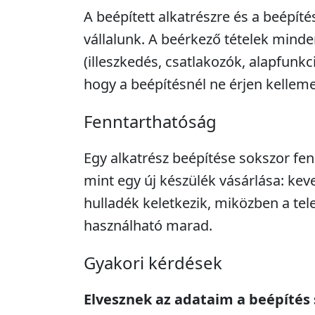
A beépített alkatrészre és a beépíté
vállalunk. A beérkező tételek minde
(illeszkedés, csatlakozók, alapfunkc
hogy a beépítésnél ne érjen kellem
Fenntarthatóság
Egy alkatrész beépítése sokszor fe
mint egy új készülék vásárlása: kev
hulladék keletkezik, miközben a tel
használható marad.
Gyakori kérdések
Elvesznek az adataim a beépítés