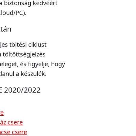
a biztonság kedvéért
Cloud/PC).
után
s töltési ciklust
töltöttségjelzés
eleget, és figyelje, hogy
lanul a készülék.
E 2020/2022
re
áz csere
cse csere