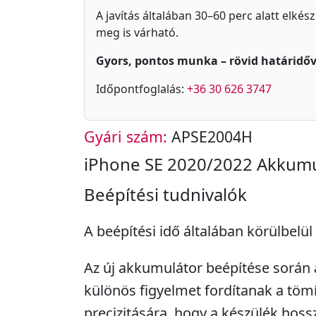
A javítás általában 30–60 perc alatt elkés
meg is várható.
Gyors, pontos munka – rövid határidőv
Időpontfoglalás:
+36 30 626 3747
Gyári szám:
APSE2004H
iPhone SE 2020/2022 Akkumu
Beépítési tudnivalók
A beépítési idő általában körülbelül
Az új akkumulátor beépítése során 
különös figyelmet fordítanak a tömí
precizitására, hogy a készülék hos