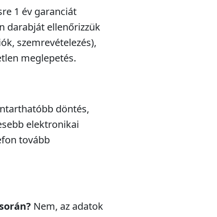
sre 1 év garanciát
n darabját ellenőrizzük
iók, szemrevételezés),
etlen meglepetés.
nntarthatóbb döntés,
esebb elektronikai
efon tovább
 során?
Nem, az adatok