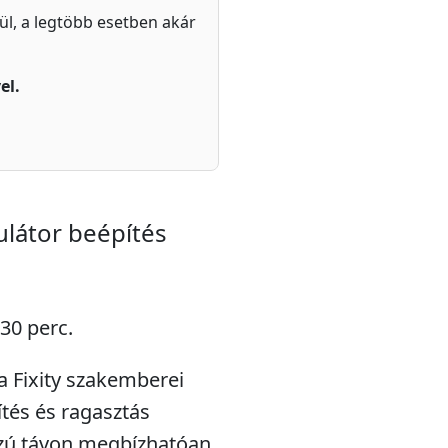
zül, a legtöbb esetben akár
el.
látor beépítés
 30 perc.
a Fixity szakemberei
tés és ragasztás
szú távon megbízhatóan