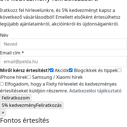
Iratkozz fel hírlevelünkre, és 5% kedvezményt kapsz a
következő vásárlásodból! Emellett elsőként értesülhetsz
legújabb ajánlatainkról, akcióinkról és újdonságainkról.
Név
Email cím *
Miről kérsz értesítést?
Akciók
Blogcikkek és tippek
iPhone hírek
Samsung / Xiaomi hírek
Elfogadom, hogy a Fixity hírlevelet és kedvezményes
értesítéseket küldjön részemre.
Adatkezelési tájékoztató
Feliratkozom
5% kedvezmény
Feliratkozás
×
Fontos értesítés