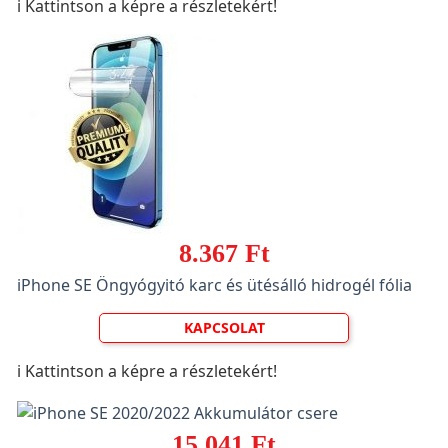
ℹ️ Kattintson a képre a részletekért!
8.367 Ft
iPhone SE Öngyógyitó karc és ütésálló hidrogél fólia
KAPCSOLAT
ℹ️ Kattintson a képre a részletekért!
15.041 Ft