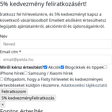
5% kedvezmény feliratkozásért!
Iratkozz fel hírlevelünkre, és 5% kedvezményt kapsz a
következő vásárlásodból! Emellett elsőként értesülhetsz
legújabb ajánlatainkról, akcióinkról és újdonságainkról.
Név
Email cím *
Miről kérsz értesítést?
Akciók
Blogcikkek és tippek
iPhone hírek
Samsung / Xiaomi hírek
Elfogadom, hogy a Fixity hírlevelet és kedvezményes
értesítéseket küldjön részemre.
Adatkezelési tájékoztató
Feliratkozom
5% kedvezmény
Feliratkozás
×
Fontos értesítés