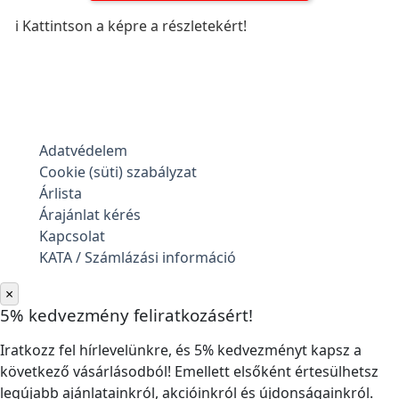
ℹ️ Kattintson a képre a részletekért!
Adatvédelem
Cookie (süti) szabályzat
Árlista
Árajánlat kérés
Kapcsolat
KATA / Számlázási információ
×
5% kedvezmény feliratkozásért!
Iratkozz fel hírlevelünkre, és 5% kedvezményt kapsz a
következő vásárlásodból! Emellett elsőként értesülhetsz
legújabb ajánlatainkról, akcióinkról és újdonságainkról.