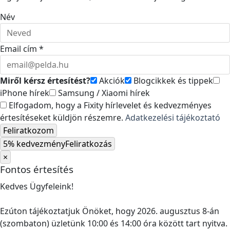
Név
Email cím *
Miről kérsz értesítést?
Akciók
Blogcikkek és tippek
iPhone hírek
Samsung / Xiaomi hírek
Elfogadom, hogy a Fixity hírlevelet és kedvezményes
értesítéseket küldjön részemre.
Adatkezelési tájékoztató
Feliratkozom
5% kedvezmény
Feliratkozás
×
Fontos értesítés
Kedves Ügyfeleink!
Ezúton tájékoztatjuk Önöket, hogy 2026. augusztus 8-án
(szombaton) üzletünk 10:00 és 14:00 óra között tart nyitva.