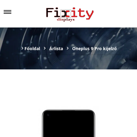
Főoldal
Árlista
Oneplus 9 Pro kijelző