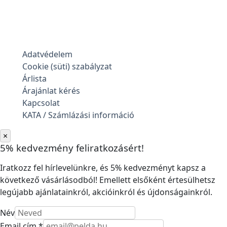
Adatvédelem
Cookie (süti) szabályzat
Árlista
Árajánlat kérés
Kapcsolat
KATA / Számlázási információ
×
5% kedvezmény feliratkozásért!
Iratkozz fel hírlevelünkre, és 5% kedvezményt kapsz a
következő vásárlásodból! Emellett elsőként értesülhetsz
legújabb ajánlatainkról, akcióinkról és újdonságainkról.
Név
Email cím *