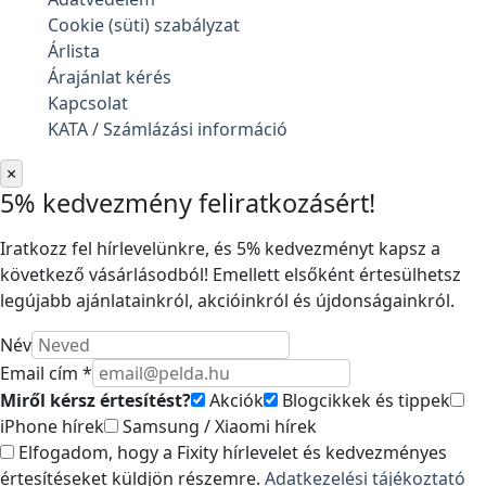
Cookie (süti) szabályzat
Árlista
Árajánlat kérés
Kapcsolat
KATA / Számlázási információ
×
5% kedvezmény feliratkozásért!
Iratkozz fel hírlevelünkre, és 5% kedvezményt kapsz a
következő vásárlásodból! Emellett elsőként értesülhetsz
legújabb ajánlatainkról, akcióinkról és újdonságainkról.
Név
Email cím *
Miről kérsz értesítést?
Akciók
Blogcikkek és tippek
iPhone hírek
Samsung / Xiaomi hírek
Elfogadom, hogy a Fixity hírlevelet és kedvezményes
értesítéseket küldjön részemre.
Adatkezelési tájékoztató