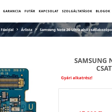
GARANCIA
FUTÁR
KAPCSOLAT
SZOLGÁLTATÁSOK
BLOGOK
Főoldal
Árlista
Samsung Note 20 Ultra alsó csatlakozópo
SAMSUNG N
CSA
Gyári alkatrész!