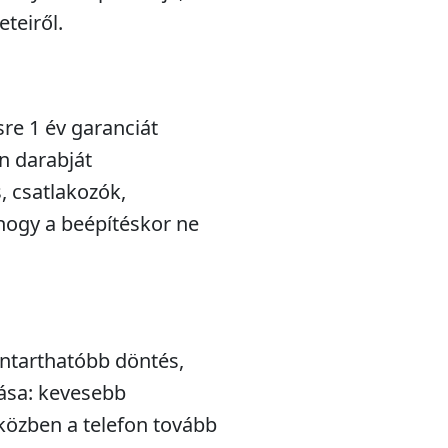
teiről.
sre 1 év garanciát
n darabját
s, csatlakozók,
hogy a beépítéskor ne
nntarthatóbb döntés,
lása: kevesebb
iközben a telefon tovább