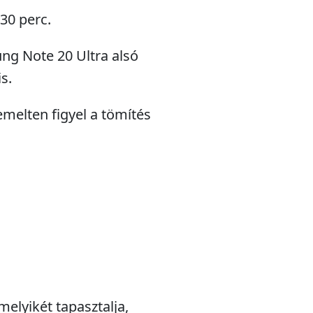
 30 perc.
ung Note 20 Ultra alsó
s.
emelten figyel a tömítés
melyikét tapasztalja,