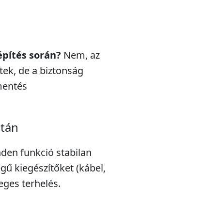
építés során?
Nem, az
ek, de a biztonság
mentés
után
nden funkció stabilan
gű kiegészítőket (kábel,
leges terhelés.