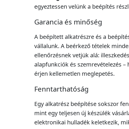
egyeztessen velünk a beépítés részle
Garancia és minőség
A beépített alkatrészre és a beépíté
vállalunk. A beérkező tételek minde
ellenőrzésnek vetjük alá: illeszkedé
alapfunkciók és szemrevételezés – 
érjen kellemetlen meglepetés.
Fenntarthatóság
Egy alkatrész beépítése sokszor fe
mint egy teljesen új készülék vásár
elektronikai hulladék keletkezik, m