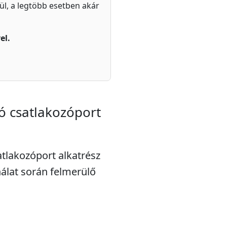
zül, a legtöbb esetben akár
el.
ó csatlakozóport
atlakozóport alkatrész
álat során felmerülő