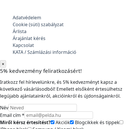
Adatvédelem
Cookie (süti) szabályzat
Árlista
Árajánlat kérés
Kapcsolat
KATA / Számlázási információ
×
5% kedvezmény feliratkozásért!
Iratkozz fel hírlevelünkre, és 5% kedvezményt kapsz a
következő vásárlásodból! Emellett elsőként értesülhetsz
legújabb ajánlatainkról, akcióinkról és újdonságainkról.
Név
Email cím *
Miről kérsz értesítést?
Akciók
Blogcikkek és tippek