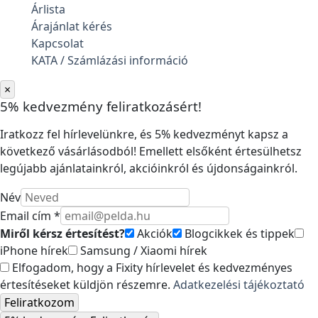
Árlista
Árajánlat kérés
Kapcsolat
KATA / Számlázási információ
×
5% kedvezmény feliratkozásért!
Iratkozz fel hírlevelünkre, és 5% kedvezményt kapsz a
következő vásárlásodból! Emellett elsőként értesülhetsz
legújabb ajánlatainkról, akcióinkról és újdonságainkról.
Név
Email cím *
Miről kérsz értesítést?
Akciók
Blogcikkek és tippek
iPhone hírek
Samsung / Xiaomi hírek
Elfogadom, hogy a Fixity hírlevelet és kedvezményes
értesítéseket küldjön részemre.
Adatkezelési tájékoztató
Feliratkozom