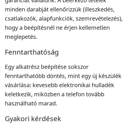
garanciát vállalunk. A beérkező tételek
minden darabját ellenőrizzük (illeszkedés,
csatlakozók, alapfunkciók, szemrevételezés),
hogy a beépítésnél ne érjen kellemetlen
meglepetés.
Fenntarthatóság
Egy alkatrész beépítése sokszor
fenntarthatóbb döntés, mint egy új készülék
vásárlása: kevesebb elektronikai hulladék
keletkezik, miközben a telefon tovább
használható marad.
Gyakori kérdések