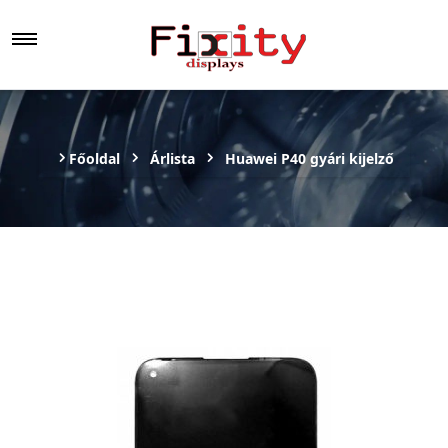
Főoldal
Árlista
Huawei P40 gyári kijelző