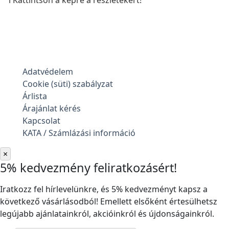
ℹ️ Kattintson a képre a részletekért!
Adatvédelem
Cookie (süti) szabályzat
Árlista
Árajánlat kérés
Kapcsolat
KATA / Számlázási információ
×
5% kedvezmény feliratkozásért!
Iratkozz fel hírlevelünkre, és 5% kedvezményt kapsz a
következő vásárlásodból! Emellett elsőként értesülhetsz
legújabb ajánlatainkról, akcióinkról és újdonságainkról.