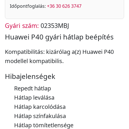
Időpontfoglalás:
+36 30 626 3747
Gyári szám:
02353MBJ
Huawei P40 gyári hátlap beépítés
Kompatibilitás: kizárólag a(z) Huawei P40
modellel kompatibilis.
Hibajelenségek
Repedt hátlap
Hátlap leválása
Hátlap karcolódása
Hátlap színfakulása
Hátlap tömítetlensége