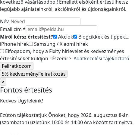
következő vásárlásodból! Emellett elsőként értesülhetsz
legújabb ajánlatainkról, akcióinkról és újdonságainkról.
Név
Email cím *
Miről kérsz értesítést?
Akciók
Blogcikkek és tippek
iPhone hírek
Samsung / Xiaomi hírek
Elfogadom, hogy a Fixity hírlevelet és kedvezményes
értesítéseket küldjön részemre.
Adatkezelési tájékoztató
Feliratkozom
5% kedvezmény
Feliratkozás
×
Fontos értesítés
Kedves Ügyfeleink!
Ezúton tájékoztatjuk Önöket, hogy 2026. augusztus 8-án
(szombaton) üzletünk 10:00 és 14:00 óra között tart nyitva.