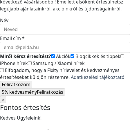
következő vásárlásodból! Emellett elsőként értesülhetsz
legújabb ajánlatainkról, akcióinkról és újdonságainkról.
Név
Email cím *
Miről kérsz értesítést?
Akciók
Blogcikkek és tippek
iPhone hírek
Samsung / Xiaomi hírek
Elfogadom, hogy a Fixity hírlevelet és kedvezményes
értesítéseket küldjön részemre.
Adatkezelési tájékoztató
Feliratkozom
5% kedvezmény
Feliratkozás
×
Fontos értesítés
Kedves Ügyfeleink!