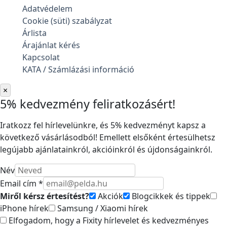
Adatvédelem
Cookie (süti) szabályzat
Árlista
Árajánlat kérés
Kapcsolat
KATA / Számlázási információ
×
5% kedvezmény feliratkozásért!
Iratkozz fel hírlevelünkre, és 5% kedvezményt kapsz a
következő vásárlásodból! Emellett elsőként értesülhetsz
legújabb ajánlatainkról, akcióinkról és újdonságainkról.
Név
Email cím *
Miről kérsz értesítést?
Akciók
Blogcikkek és tippek
iPhone hírek
Samsung / Xiaomi hírek
Elfogadom, hogy a Fixity hírlevelet és kedvezményes