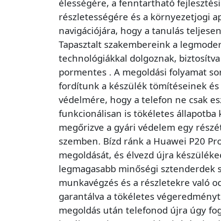
élességére, a fenntartható fejlesztési
részletességére és a környezetjogi 
navigációjára, hogy a tanulás teljese
Tapasztalt szakembereink a legmode
technológiákkal dolgoznak, biztosítva
pormentes . A megoldási folyamat so
fordítunk a készülék tömítéseinek és 
védelmére, hogy a telefon ne csak es
funkcionálisan is tökéletes állapotba 
megőrizve a gyári védelem egy részé
szemben. Bízd ránk a Huawei P20 Pro 
megoldását, és élvezd újra készüléke
legmagasabb minőségi sztenderdek s
munkavégzés és a részletekre való od
garantálva a tökéletes végeredmény
megoldás után telefonod újra úgy fo