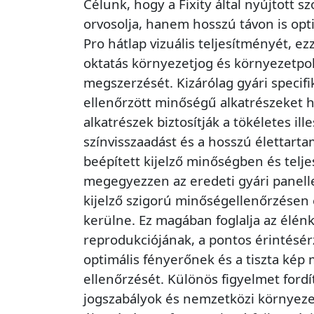
Célunk, hogy a Fixity által nyújtott sz
orvosolja, hanem hosszú távon is opt
Pro hátlap vizuális teljesítményét, ezze
oktatás környezetjog és környezetpol
megszerzését. Kizárólag gyári specif
ellenőrzött minőségű alkatrészeket h
alkatrészek biztosítják a tökéletes il
színvisszaadást és a hosszú élettarta
beépített kijelző minőségben és tel
megegyezzen az eredeti gyári panell
kijelző szigorú minőségellenőrzésen e
kerülne. Ez magában foglalja az élénk
reprodukciójának, a pontos érintésé
optimális fényerőnek és a tiszta kép
ellenőrzését. Különös figyelmet ford
jogszabályok és nemzetközi környe