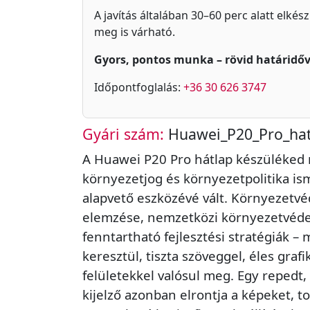
A javítás általában 30–60 perc alatt elkés
meg is várható.
Gyors, pontos munka – rövid határidőv
Időpontfoglalás:
+36 30 626 3747
Gyári szám:
Huawei_P20_Pro_hat
A Huawei P20 Pro hátlap készüléked m
környezetjog és környezetpolitika 
alapvető eszközévé vált. Környezetvé
elemzése, nemzetközi környezetvéd
fenntartható fejlesztési stratégiák – 
keresztül, tiszta szöveggel, éles grafi
felületekkel valósul meg. Egy repedt,
kijelző azonban elrontja a képeket, to