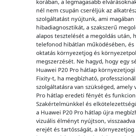
korában, a legmagasabb elvárásoknak 
nél nem csupán cseréljük az alkatrés
szolgáltatást nyújtunk, ami magában f
hibadiagnosztikát, a szakszerű megol
alapos tesztelését a megoldás után, h
telefonod hibátlan működésében, és ú
oktatás környezetjog és környezetpol
megszerzését. Ne hagyd, hogy egy sér
Huawei P20 Pro hátlap környezetjogi 
Fixity-t, ha megbízható, professzionál
szolgáltatásra van szükséged, amely 
Pro hátlap eredeti fényét és funkciona
Szakértelmünkkel és elkötelezettségü
a Huawei P20 Pro hátlap újra megbíz
vizuális élményt nyújtson, visszaadva
erejét és tartósságát, a környezetjog