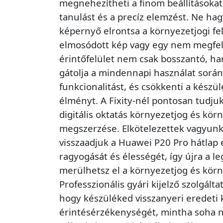
megnehezítheti a finom beállításokat
tanulást és a precíz elemzést. Ne ha
képernyő elrontsa a környezetjogi fe
elmosódott kép vagy egy nem megfe
érintőfelület nem csak bosszantó, h
gátolja a mindennapi használat során
funkcionalitást, és csökkenti a készül
élményt. A Fixity-nél pontosan tudju
digitális oktatás környezetjog és kör
megszerzése. Elkötelezettek vagyunk
visszaadjuk a Huawei P20 Pro hátlap e
ragyogását és élességét, így újra a
merülhetsz el a környezetjog és körn
Professzionális gyári kijelző szolgált
hogy készüléked visszanyeri eredeti
érintésérzékenységét, mintha soha ne