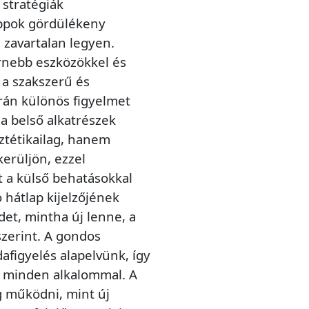
 stratégiák
appok gördülékeny
n zavartalan legyen.
rnebb eszközökkel és
 a szakszerű és
rán különös figyelmet
a belső alkatrészek
ztétikailag, hanem
kerüljön, ezzel
t a külső behatásokkal
hátlap kijelzőjének
det, mintha új lenne, a
zerint. A gondos
afigyelés alapelvünk, így
t minden alkalommal. A
g működni, mint új