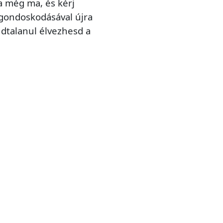
a még ma, és kérj
 gondoskodásával újra
dtalanul élvezhesd a