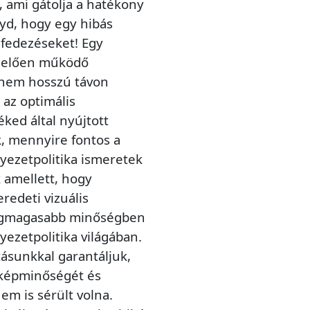
, ami gátolja a hatékony
gyd, hogy egy hibás
lfedezéseket! Egy
lelően működő
anem hosszú távon
 az optimális
éked által nyújtott
k, mennyire fontos a
nyezetpolitika ismeretek
 amellett, hogy
redeti vizuális
 legmagasabb minőségben
yezetpolitika világában.
atásunkkal garantáljuk,
 képminőségét és
m is sérült volna.