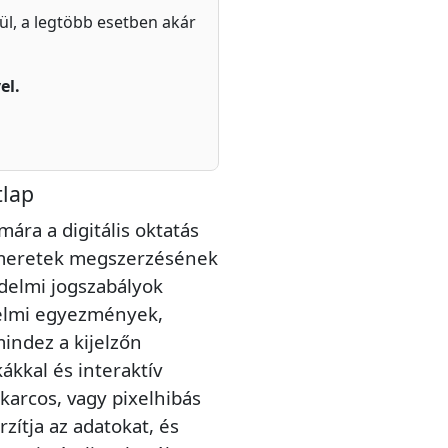
zül, a legtöbb esetben akár
el.
lap
ára a digitális oktatás
ismeretek megszerzésének
delmi jogszabályok
elmi egyezmények,
mindez a kijelzőn
kákkal és interaktív
 karcos, vagy pixelhibás
rzítja az adatokat, és