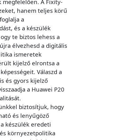
megfelelően. A Fixity-
zeket, hanem teljes körű
oglalja a
dást, és a készülék
ogy te biztos lehess a
jra élvezhesd a digitális
itika ismeretek
ült kijelző elrontsa a
képességeit. Válaszd a
is és gyors kijelző
visszaadja a Huawei P20
litását.
nkkel biztosítjuk, hogy
ható és lenyűgöző
 a készülék eredeti
 és környezetpolitika