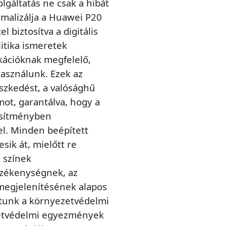
olgáltatás ne csak a hibát
imalizálja a Huawei P20
l biztosítva a digitális
itika ismeretek
ikációknak megfelelő,
asználunk. Ezek az
leszkedést, a valósághű
mot, garantálva, hogy a
jesítményben
el. Minden beépített
sik át, mielőtt re
 színek
rzékenységnek, az
 megjelenítésének alapos
ítunk a környezetvédelmi
zetvédelmi egyezmények