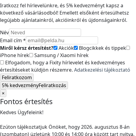
Iratkozz fel hírlevelünkre, és 5% kedvezményt kapsz a
következő vásárlásodból! Emellett elsőként értesülhetsz
legújabb ajánlatainkról, akcióinkról és újdonságainkról.
Név
Email cím *
Miről kérsz értesítést?
Akciók
Blogcikkek és tippek
iPhone hírek
Samsung / Xiaomi hírek
Elfogadom, hogy a Fixity hírlevelet és kedvezményes
értesítéseket küldjön részemre.
Adatkezelési tájékoztató
Feliratkozom
5% kedvezmény
Feliratkozás
×
Fontos értesítés
Kedves Ügyfeleink!
Ezúton tájékoztatjuk Önöket, hogy 2026. augusztus 8-án
(szombaton) üzletünk 10:00 és 14:00 óra között tart nyitva.