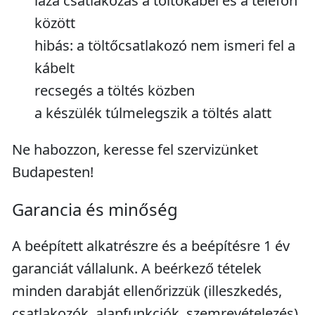
laza csatlakozás a töltőkábel és a telefon
között
hibás: a töltőcsatlakozó nem ismeri fel a
kábelt
recsegés a töltés közben
a készülék túlmelegszik a töltés alatt
Ne habozzon, keresse fel szervizünket
Budapesten!
Garancia és minőség
A beépített alkatrészre és a beépítésre 1 év
garanciát vállalunk. A beérkező tételek
minden darabját ellenőrizzük (illeszkedés,
csatlakozók, alapfunkciók, szemrevételezés),