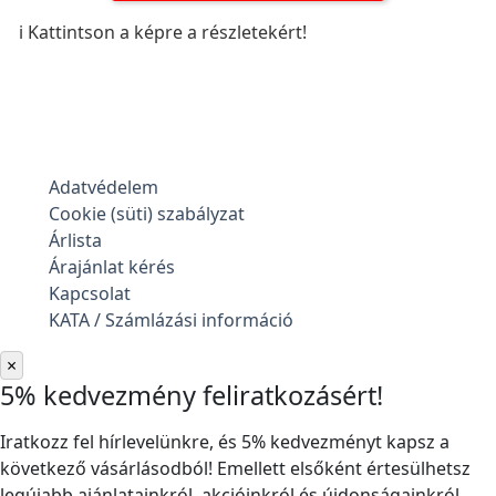
ℹ️ Kattintson a képre a részletekért!
Adatvédelem
Cookie (süti) szabályzat
Árlista
Árajánlat kérés
Kapcsolat
KATA / Számlázási információ
×
5% kedvezmény feliratkozásért!
Iratkozz fel hírlevelünkre, és 5% kedvezményt kapsz a
következő vásárlásodból! Emellett elsőként értesülhetsz
legújabb ajánlatainkról, akcióinkról és újdonságainkról.