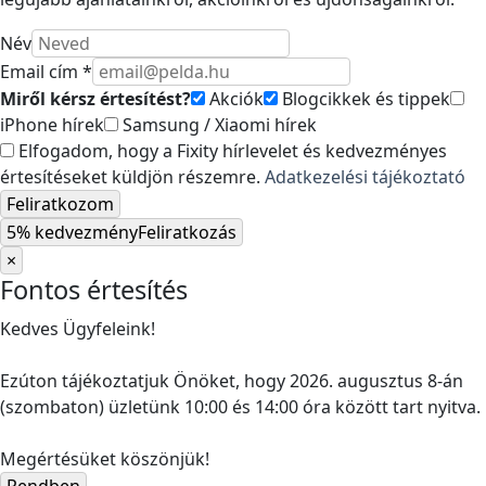
Név
Email cím *
Miről kérsz értesítést?
Akciók
Blogcikkek és tippek
iPhone hírek
Samsung / Xiaomi hírek
Elfogadom, hogy a Fixity hírlevelet és kedvezményes
értesítéseket küldjön részemre.
Adatkezelési tájékoztató
Feliratkozom
5% kedvezmény
Feliratkozás
×
Fontos értesítés
Kedves Ügyfeleink!
Ezúton tájékoztatjuk Önöket, hogy 2026. augusztus 8-án
(szombaton) üzletünk 10:00 és 14:00 óra között tart nyitva.
Megértésüket köszönjük!
Rendben