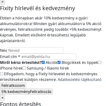
×
Fixity hírlevél és kedvezmény
Ebben a hónapban akár 10% kedvezmény a gyári
akkumulátorokra! Minden gyári akkumulátorra 5% akció
érvényes, feliratkozóink pedig további +5% kedvezményt
kapnak. Emellett elsőként értesülhetsz legújabb
ajánlatainkról.
Név
Email cím *
Miről kérsz értesítést?
Akciók
Blogcikkek és tippek
iPhone hírek
Samsung / Xiaomi hírek
Elfogadom, hogy a Fixity hírlevelet és kedvezményes
értesítéseket küldjön részemre.
Adatkezelési tájékoztató
Feliratkozom
5% kedvezmény
Feliratkozás
×
Fontos értesítés