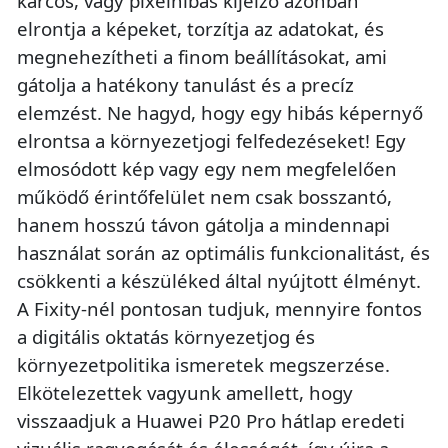
karcos, vagy pixelhibás kijelző azonban
elrontja a képeket, torzítja az adatokat, és
megnehezítheti a finom beállításokat, ami
gátolja a hatékony tanulást és a precíz
elemzést. Ne hagyd, hogy egy hibás képernyő
elrontsa a környezetjogi felfedezéseket! Egy
elmosódott kép vagy egy nem megfelelően
működő érintőfelület nem csak bosszantó,
hanem hosszú távon gátolja a mindennapi
használat során az optimális funkcionalitást, és
csökkenti a készüléked által nyújtott élményt.
A Fixity-nél pontosan tudjuk, mennyire fontos
a digitális oktatás környezetjog és
környezetpolitika ismeretek megszerzése.
Elkötelezettek vagyunk amellett, hogy
visszaadjuk a Huawei P20 Pro hátlap eredeti