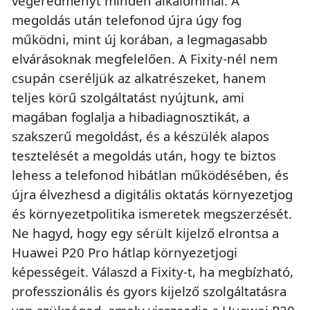
végeredményt minden alkalommal. A
megoldás után telefonod újra úgy fog
működni, mint új korában, a legmagasabb
elvárásoknak megfelelően. A Fixity-nél nem
csupán cseréljük az alkatrészeket, hanem
teljes körű szolgáltatást nyújtunk, ami
magában foglalja a hibadiagnosztikát, a
szakszerű megoldást, és a készülék alapos
tesztelését a megoldás után, hogy te biztos
lehess a telefonod hibátlan működésében, és
újra élvezhesd a digitális oktatás környezetjog
és környezetpolitika ismeretek megszerzését.
Ne hagyd, hogy egy sérült kijelző elrontsa a
Huawei P20 Pro hátlap környezetjogi
képességeit. Válaszd a Fixity-t, ha megbízható,
professzionális és gyors kijelző szolgáltatásra