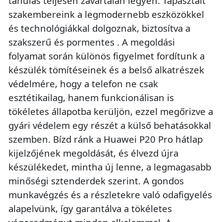
tanulás teljesen zavartalan legyen. Tapasztalt
szakembereink a legmodernebb eszközökkel
és technológiákkal dolgoznak, biztosítva a
szakszerű és pormentes . A megoldási
folyamat során különös figyelmet fordítunk a
készülék tömítéseinek és a belső alkatrészek
védelmére, hogy a telefon ne csak
esztétikailag, hanem funkcionálisan is
tökéletes állapotba kerüljön, ezzel megőrizve a
gyári védelem egy részét a külső behatásokkal
szemben. Bízd ránk a Huawei P20 Pro hátlap
kijelzőjének megoldását, és élvezd újra
készülékedet, mintha új lenne, a legmagasabb
minőségi sztenderdek szerint. A gondos
munkavégzés és a részletekre való odafigyelés
alapelvünk, így garantálva a tökéletes