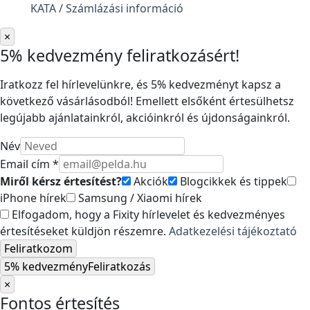
KATA / Számlázási információ
×
5% kedvezmény feliratkozásért!
Iratkozz fel hírlevelünkre, és 5% kedvezményt kapsz a
következő vásárlásodból! Emellett elsőként értesülhetsz
legújabb ajánlatainkról, akcióinkról és újdonságainkról.
Név
Email cím *
Miről kérsz értesítést?
Akciók
Blogcikkek és tippek
iPhone hírek
Samsung / Xiaomi hírek
Elfogadom, hogy a Fixity hírlevelet és kedvezményes
értesítéseket küldjön részemre.
Adatkezelési tájékoztató
Feliratkozom
5% kedvezmény
Feliratkozás
×
Fontos értesítés