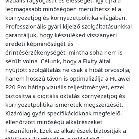
vizuális ragyogását és élességét, így újra a
legmagasabb minőségben merülhetsz el a
környezetjog és környezetpolitika világában.
Professzionális gyári kijelző szolgáltatásunkkal
garantáljuk, hogy készüléked visszanyeri
eredeti képminőségét és
érintésérzékenységét, mintha soha nem is
sérült volna. Célunk, hogy a Fixity által
nyújtott szolgáltatás ne csak a hibát orvosolja,
hanem hosszú távon is optimalizálja a Huawei
P20 Pro hátlap vizuális teljesítményét, ezzel
biztosítva a digitális oktatás környezetjog és
környezetpolitika ismeretek megszerzését.
Kizárólag gyári specifikációknak megfelelő,
ellenőrzött minőségű alkatrészeket
használunk. Ezek az alkatrészek biztosítják a