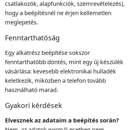
csatlakozók, alapfunkciók, szemrevételezés),
hogy a beépítésnél ne érjen kellemetlen
meglepetés.
Fenntarthatóság
Egy alkatrész beépítése sokszor
fenntarthatóbb döntés, mint egy új készülék
vásárlása: kevesebb elektronikai hulladék
keletkezik, miközben a telefon tovább
használható marad.
Gyakori kérdések
Elvesznek az adataim a beépítés során?
Nem, az adatok normál esetben nem