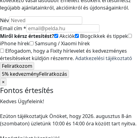
következő vásárlásodból! Emellett elsőként értesülhetsz
legújabb ajánlatainkról, akcióinkról és újdonságainkról.
Név
Email cím *
Miről kérsz értesítést?
Akciók
Blogcikkek és tippek
iPhone hírek
Samsung / Xiaomi hírek
Elfogadom, hogy a Fixity hírlevelet és kedvezményes
értesítéseket küldjön részemre.
Adatkezelési tájékoztató
Feliratkozom
5% kedvezmény
Feliratkozás
×
Fontos értesítés
Kedves Ügyfeleink!
Ezúton tájékoztatjuk Önöket, hogy 2026. augusztus 8-án
(szombaton) üzletünk 10:00 és 14:00 óra között tart nyitva.