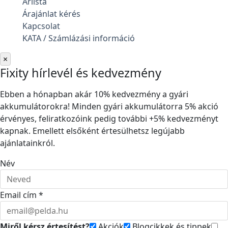
Árlista
Árajánlat kérés
Kapcsolat
KATA / Számlázási információ
×
Fixity hírlevél és kedvezmény
Ebben a hónapban akár 10% kedvezmény a gyári
akkumulátorokra! Minden gyári akkumulátorra 5% akció
érvényes, feliratkozóink pedig további +5% kedvezményt
kapnak. Emellett elsőként értesülhetsz legújabb
ajánlatainkról.
Név
Email cím *
Miről kérsz értesítést?
Akciók
Blogcikkek és tippek