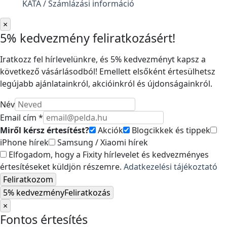
KATA / Számlázási információ
×
5% kedvezmény feliratkozásért!
Iratkozz fel hírlevelünkre, és 5% kedvezményt kapsz a
következő vásárlásodból! Emellett elsőként értesülhetsz
legújabb ajánlatainkról, akcióinkról és újdonságainkról.
Név
Email cím *
Miről kérsz értesítést?
Akciók
Blogcikkek és tippek
iPhone hírek
Samsung / Xiaomi hírek
Elfogadom, hogy a Fixity hírlevelet és kedvezményes
értesítéseket küldjön részemre.
Adatkezelési tájékoztató
Feliratkozom
5% kedvezmény
Feliratkozás
×
Fontos értesítés