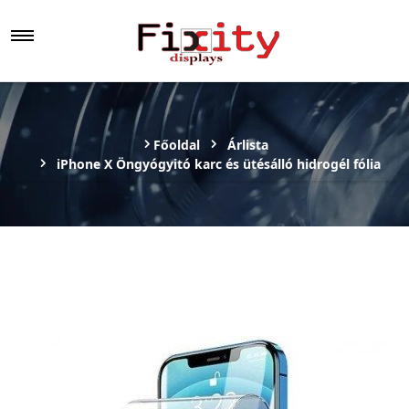
Főoldal
Árlista
iPhone X Öngyógyitó karc és ütésálló hidrogél fólia