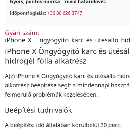
Gyors, pontos munka – rövid határidővel.
Időpontfoglalás:
+36 30 626 3747
Gyári szám:
iPhone_X___ngyogyito_karc_es_utesallo_hid
iPhone X Öngyógyitó karc és ütésál
hidrogél fólia alkatrész
A(z) iPhone X Öngyógyitó karc és ütésálló hidro
alkatrész beépítése segít a mindennapi haszná
felmerülő problémák kezelésében.
Beépítési tudnivalók
A beépítési idő általában körülbelül 30 perc.