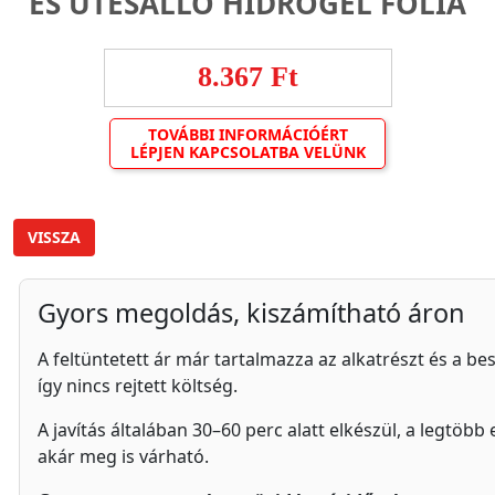
ÉS ÜTÉSÁLLÓ HIDROGÉL FÓLIA
8.367 Ft
TOVÁBBI INFORMÁCIÓÉRT
LÉPJEN KAPCSOLATBA VELÜNK
VISSZA
Gyors megoldás, kiszámítható áron
A feltüntetett ár már tartalmazza az alkatrészt és a bes
így nincs rejtett költség.
A javítás általában 30–60 perc alatt elkészül, a legtöbb
akár meg is várható.