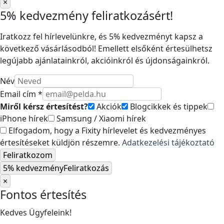
×
5% kedvezmény feliratkozásért!
Iratkozz fel hírlevelünkre, és 5% kedvezményt kapsz a
következő vásárlásodból! Emellett elsőként értesülhetsz
legújabb ajánlatainkról, akcióinkról és újdonságainkról.
Név
Email cím *
Miről kérsz értesítést?
Akciók
Blogcikkek és tippek
iPhone hírek
Samsung / Xiaomi hírek
Elfogadom, hogy a Fixity hírlevelet és kedvezményes
értesítéseket küldjön részemre.
Adatkezelési tájékoztató
Feliratkozom
5% kedvezmény
Feliratkozás
×
Fontos értesítés
Kedves Ügyfeleink!