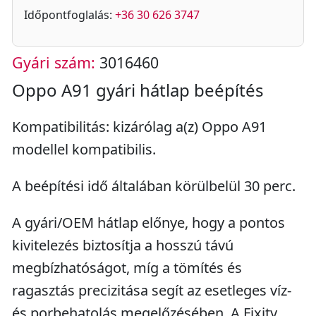
Időpontfoglalás:
+36 30 626 3747
Gyári szám:
3016460
Oppo A91 gyári hátlap beépítés
Kompatibilitás: kizárólag a(z) Oppo A91
modellel kompatibilis.
A beépítési idő általában körülbelül 30 perc.
A gyári/OEM hátlap előnye, hogy a pontos
kivitelezés biztosítja a hosszú távú
megbízhatóságot, míg a tömítés és
ragasztás precizitása segít az esetleges víz-
és porbehatolás megelőzésében. A Fixity