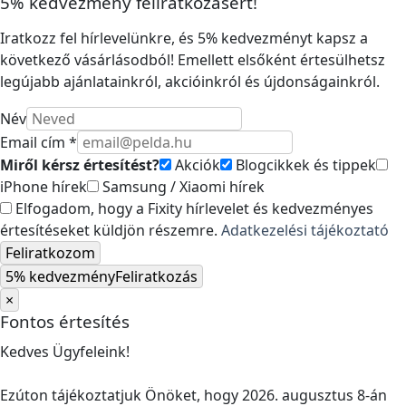
5% kedvezmény feliratkozásért!
Iratkozz fel hírlevelünkre, és 5% kedvezményt kapsz a
következő vásárlásodból! Emellett elsőként értesülhetsz
legújabb ajánlatainkról, akcióinkról és újdonságainkról.
Név
Email cím *
Miről kérsz értesítést?
Akciók
Blogcikkek és tippek
iPhone hírek
Samsung / Xiaomi hírek
Elfogadom, hogy a Fixity hírlevelet és kedvezményes
értesítéseket küldjön részemre.
Adatkezelési tájékoztató
Feliratkozom
5% kedvezmény
Feliratkozás
×
Fontos értesítés
Kedves Ügyfeleink!
Ezúton tájékoztatjuk Önöket, hogy 2026. augusztus 8-án