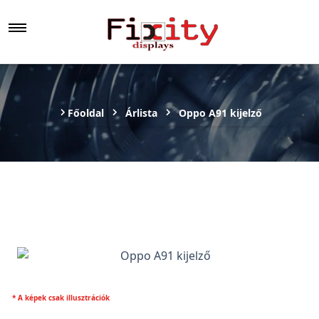
Főoldal
Árlista
Oppo A91 kijelző
* A képek csak illusztrációk