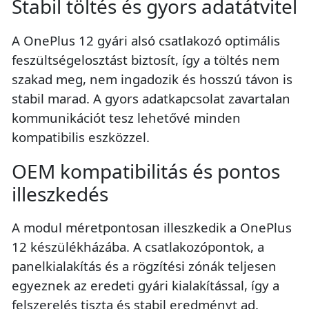
Stabil töltés és gyors adatátvitel
A OnePlus 12 gyári alsó csatlakozó optimális
feszültségelosztást biztosít, így a töltés nem
szakad meg, nem ingadozik és hosszú távon is
stabil marad. A gyors adatkapcsolat zavartalan
kommunikációt tesz lehetővé minden
kompatibilis eszközzel.
OEM kompatibilitás és pontos
illeszkedés
A modul méretpontosan illeszkedik a OnePlus
12 készülékházába. A csatlakozópontok, a
panelkialakítás és a rögzítési zónák teljesen
egyeznek az eredeti gyári kialakítással, így a
felszerelés tiszta és stabil eredményt ad.