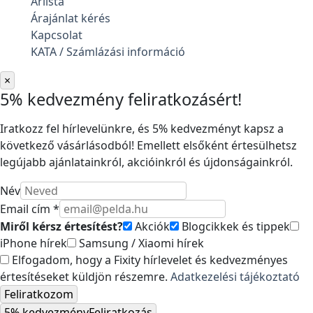
Árlista
Árajánlat kérés
Kapcsolat
KATA / Számlázási információ
×
5% kedvezmény feliratkozásért!
Iratkozz fel hírlevelünkre, és 5% kedvezményt kapsz a
következő vásárlásodból! Emellett elsőként értesülhetsz
legújabb ajánlatainkról, akcióinkról és újdonságainkról.
Név
Email cím *
Miről kérsz értesítést?
Akciók
Blogcikkek és tippek
iPhone hírek
Samsung / Xiaomi hírek
Elfogadom, hogy a Fixity hírlevelet és kedvezményes
értesítéseket küldjön részemre.
Adatkezelési tájékoztató
Feliratkozom
5% kedvezmény
Feliratkozás