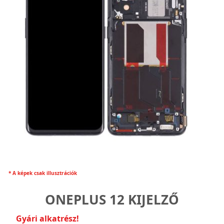
* A képek csak illusztrációk
ONEPLUS 12 KIJELZŐ
Gyári alkatrész!