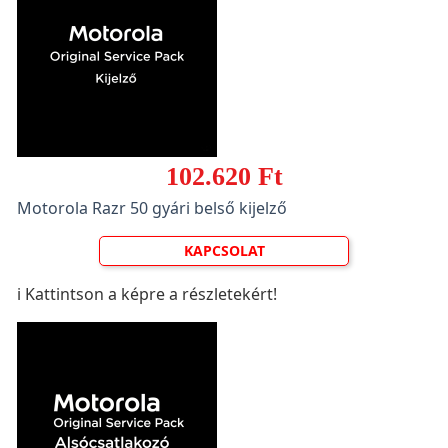
102.620 Ft
Motorola Razr 50 gyári belső kijelző
KAPCSOLAT
ℹ️ Kattintson a képre a részletekért!