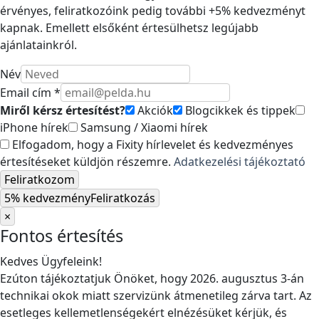
érvényes, feliratkozóink pedig további +5% kedvezményt
kapnak. Emellett elsőként értesülhetsz legújabb
ajánlatainkról.
Név
Email cím *
Miről kérsz értesítést?
Akciók
Blogcikkek és tippek
iPhone hírek
Samsung / Xiaomi hírek
Elfogadom, hogy a Fixity hírlevelet és kedvezményes
értesítéseket küldjön részemre.
Adatkezelési tájékoztató
Feliratkozom
5% kedvezmény
Feliratkozás
×
Fontos értesítés
Kedves Ügyfeleink!
Ezúton tájékoztatjuk Önöket, hogy 2026. augusztus 3-án
technikai okok miatt szervizünk átmenetileg zárva tart. Az
esetleges kellemetlenségekért elnézésüket kérjük, és