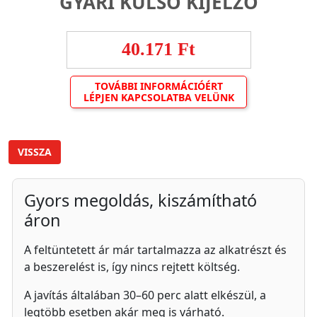
GYÁRI KÜLSŐ KIJELZŐ
40.171 Ft
TOVÁBBI INFORMÁCIÓÉRT
LÉPJEN KAPCSOLATBA VELÜNK
VISSZA
Gyors megoldás, kiszámítható
áron
A feltüntetett ár már tartalmazza az alkatrészt és
a beszerelést is, így nincs rejtett költség.
A javítás általában 30–60 perc alatt elkészül, a
legtöbb esetben akár meg is várható.