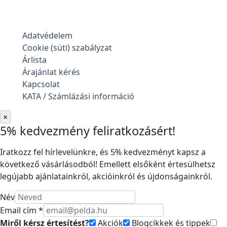
Adatvédelem
Cookie (süti) szabályzat
Árlista
Árajánlat kérés
Kapcsolat
KATA / Számlázási információ
×
5% kedvezmény feliratkozásért!
Iratkozz fel hírlevelünkre, és 5% kedvezményt kapsz a
következő vásárlásodból! Emellett elsőként értesülhetsz
legújabb ajánlatainkról, akcióinkról és újdonságainkról.
Név
Email cím *
Miről kérsz értesítést?
Akciók
Blogcikkek és tippek