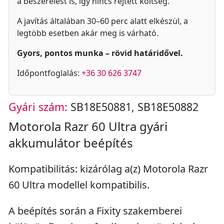
a beszerelést is, így nincs rejtett költség.
A javítás általában 30–60 perc alatt elkészül, a
legtöbb esetben akár meg is várható.
Gyors, pontos munka – rövid határidővel.
Időpontfoglalás:
+36 30 626 3747
Gyári szám:
SB18E50881, SB18E50882
Motorola Razr 60 Ultra gyári
akkumulátor beépítés
Kompatibilitás: kizárólag a(z) Motorola Razr
60 Ultra modellel kompatibilis.
A beépítés során a Fixity szakemberei