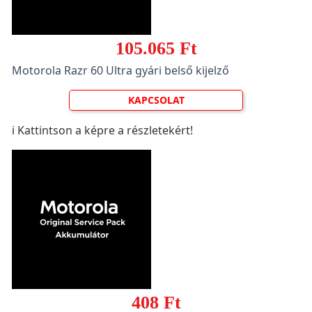
105.065 Ft
Motorola Razr 60 Ultra gyári belső kijelző
KAPCSOLAT
ℹ️ Kattintson a képre a részletekért!
408 Ft