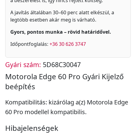
a beszerelést is, így nincs rejtett költség.
A javítás általában 30–60 perc alatt elkészül, a
legtöbb esetben akár meg is várható.
Gyors, pontos munka – rövid határidővel.
Időpontfoglalás:
+36 30 626 3747
Gyári szám:
5D68C30047
Motorola Edge 60 Pro Gyári Kijelző
beépítés
Kompatibilitás: kizárólag a(z) Motorola Edge
60 Pro modellel kompatibilis.
Hibajelenségek