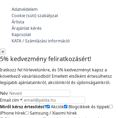
Adatvédelem
Cookie (süti) szabályzat
Árlista
Árajánlat kérés
Kapcsolat
KATA / Számlázási információ
×
5% kedvezmény feliratkozásért!
Iratkozz fel hírlevelünkre, és 5% kedvezményt kapsz a
következő vásárlásodból! Emellett elsőként értesülhetsz
legújabb ajánlatainkról, akcióinkról és újdonságainkról.
Név
Email cím *
Miről kérsz értesítést?
Akciók
Blogcikkek és tippek
iPhone hírek
Samsung / Xiaomi hírek