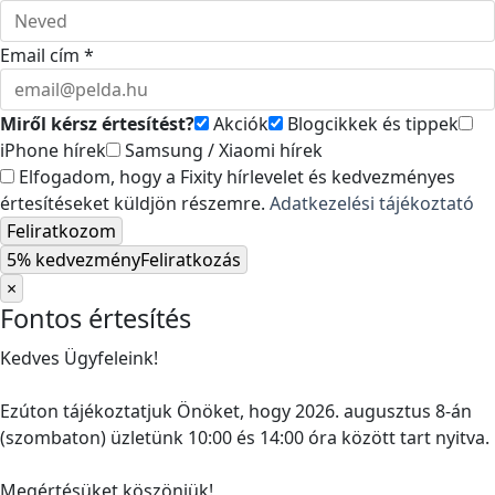
Email cím *
Miről kérsz értesítést?
Akciók
Blogcikkek és tippek
iPhone hírek
Samsung / Xiaomi hírek
Elfogadom, hogy a Fixity hírlevelet és kedvezményes
értesítéseket küldjön részemre.
Adatkezelési tájékoztató
Feliratkozom
5% kedvezmény
Feliratkozás
×
Fontos értesítés
Kedves Ügyfeleink!
Ezúton tájékoztatjuk Önöket, hogy 2026. augusztus 8-án
(szombaton) üzletünk 10:00 és 14:00 óra között tart nyitva.
Megértésüket köszönjük!