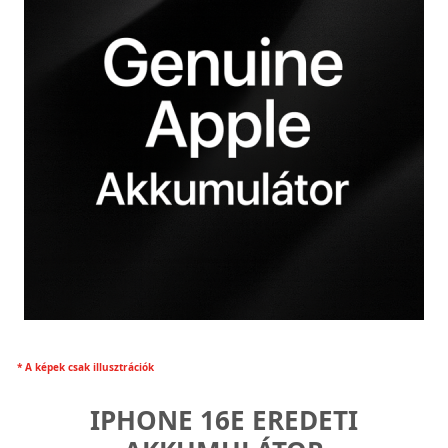
* A képek csak illusztrációk
IPHONE 16E EREDETI