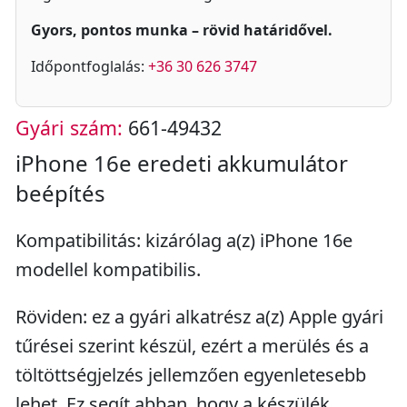
Gyors, pontos munka – rövid határidővel.
Időpontfoglalás:
+36 30 626 3747
Gyári szám:
661-49432
iPhone 16e eredeti akkumulátor
beépítés
Kompatibilitás: kizárólag a(z) iPhone 16e
modellel kompatibilis.
Röviden: ez a gyári alkatrész a(z) Apple gyári
tűrései szerint készül, ezért a merülés és a
töltöttségjelzés jellemzően egyenletesebb
lehet. Ez segít abban, hogy a készülék