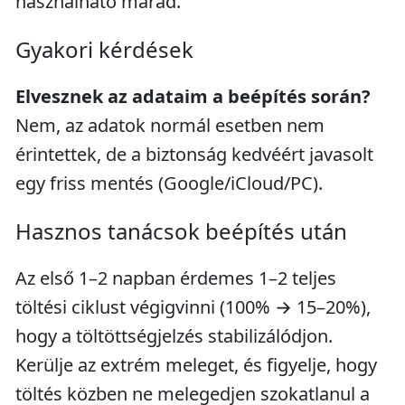
használható marad.
Gyakori kérdések
Elvesznek az adataim a beépítés során?
Nem, az adatok normál esetben nem
érintettek, de a biztonság kedvéért javasolt
egy friss mentés (Google/iCloud/PC).
Hasznos tanácsok beépítés után
Az első 1–2 napban érdemes 1–2 teljes
töltési ciklust végigvinni (100% → 15–20%),
hogy a töltöttségjelzés stabilizálódjon.
Kerülje az extrém meleget, és figyelje, hogy
töltés közben ne melegedjen szokatlanul a