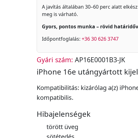
A javítás általában 30–60 perc alatt elkés
meg is várható.
Gyors, pontos munka – rövid határidőv
Időpontfoglalás:
+36 30 626 3747
Gyári szám:
AP16E0001B3-JK
iPhone 16e utángyártott kije
Kompatibilitás: kizárólag a(z) iPhon
kompatibilis.
Hibajelenségek
törött üveg
sötétedés