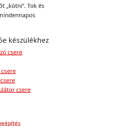
t „kötni”. Tok és
a mindennapos
6e készülékhez
ozó csere
 csere
 csere
látor csere
beépítés