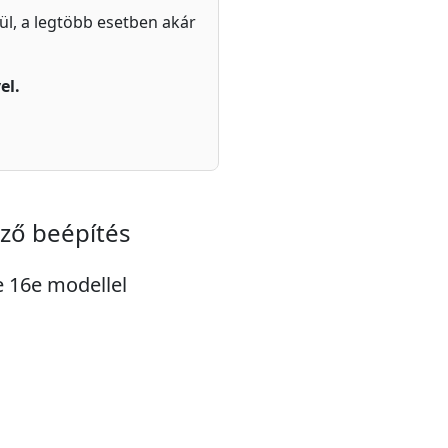
zül, a legtöbb esetben akár
el.
lző beépítés
e 16e modellel