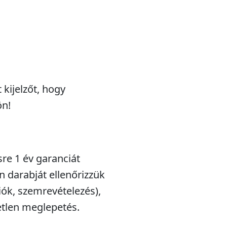
 kijelzőt, hogy
ön!
sre 1 év garanciát
n darabját ellenőrizzük
iók, szemrevételezés),
etlen meglepetés.