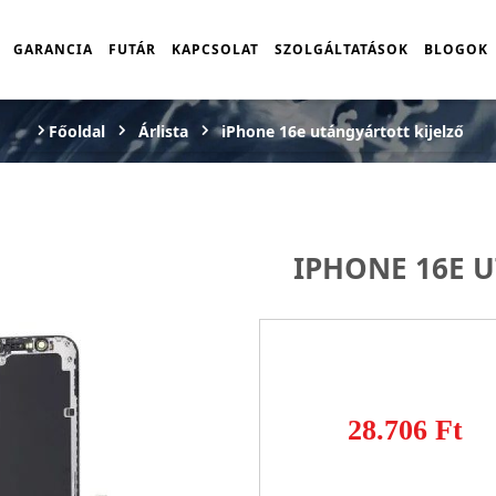
GARANCIA
FUTÁR
KAPCSOLAT
SZOLGÁLTATÁSOK
BLOGOK
Főoldal
Árlista
iPhone 16e utángyártott kijelző
IPHONE 16E 
28.706 Ft