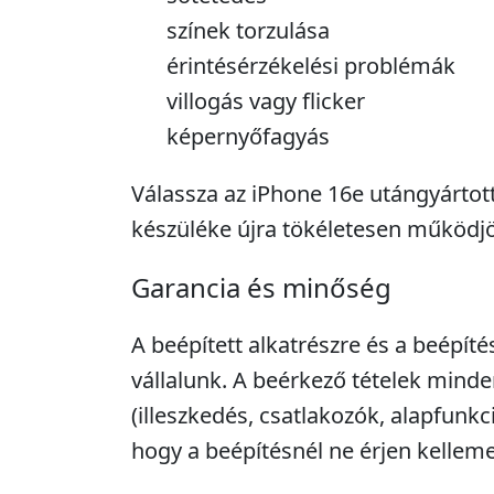
színek torzulása
érintésérzékelési problémák
villogás vagy flicker
képernyőfagyás
Válassza az iPhone 16e utángyártott
készüléke újra tökéletesen működj
Garancia és minőség
A beépített alkatrészre és a beépíté
vállalunk. A beérkező tételek minde
(illeszkedés, csatlakozók, alapfunkc
hogy a beépítésnél ne érjen kellem