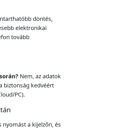
nntarthatóbb döntés,
esebb elektronikai
efon tovább
 során?
Nem, az adatok
a biztonság kedvéért
Cloud/PC).
után
s nyomást a kijelzőn, és