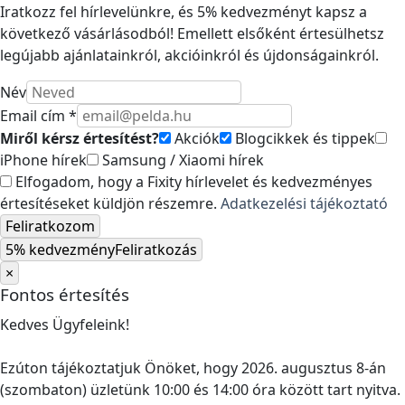
Iratkozz fel hírlevelünkre, és 5% kedvezményt kapsz a
következő vásárlásodból! Emellett elsőként értesülhetsz
legújabb ajánlatainkról, akcióinkról és újdonságainkról.
Név
Email cím *
Miről kérsz értesítést?
Akciók
Blogcikkek és tippek
iPhone hírek
Samsung / Xiaomi hírek
Elfogadom, hogy a Fixity hírlevelet és kedvezményes
értesítéseket küldjön részemre.
Adatkezelési tájékoztató
Feliratkozom
5% kedvezmény
Feliratkozás
×
Fontos értesítés
Kedves Ügyfeleink!
Ezúton tájékoztatjuk Önöket, hogy 2026. augusztus 8-án
(szombaton) üzletünk 10:00 és 14:00 óra között tart nyitva.