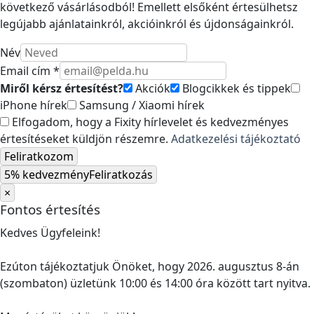
következő vásárlásodból! Emellett elsőként értesülhetsz
legújabb ajánlatainkról, akcióinkról és újdonságainkról.
Név
Email cím *
Miről kérsz értesítést?
Akciók
Blogcikkek és tippek
iPhone hírek
Samsung / Xiaomi hírek
Elfogadom, hogy a Fixity hírlevelet és kedvezményes
értesítéseket küldjön részemre.
Adatkezelési tájékoztató
Feliratkozom
5% kedvezmény
Feliratkozás
×
Fontos értesítés
Kedves Ügyfeleink!
Ezúton tájékoztatjuk Önöket, hogy 2026. augusztus 8-án
(szombaton) üzletünk 10:00 és 14:00 óra között tart nyitva.