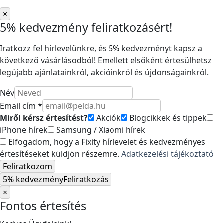
×
5% kedvezmény feliratkozásért!
Iratkozz fel hírlevelünkre, és 5% kedvezményt kapsz a
következő vásárlásodból! Emellett elsőként értesülhetsz
legújabb ajánlatainkról, akcióinkról és újdonságainkról.
Név
Email cím *
Miről kérsz értesítést?
Akciók
Blogcikkek és tippek
iPhone hírek
Samsung / Xiaomi hírek
Elfogadom, hogy a Fixity hírlevelet és kedvezményes
értesítéseket küldjön részemre.
Adatkezelési tájékoztató
Feliratkozom
5% kedvezmény
Feliratkozás
×
Fontos értesítés